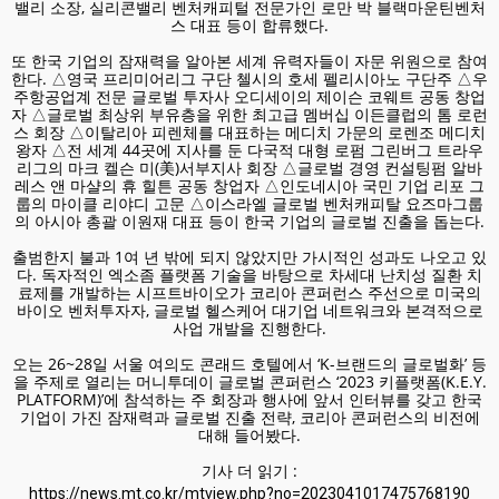
밸리 소장, 실리콘밸리 벤처캐피털 전문가인 로만 박 블랙마운틴벤처
스 대표 등이 합류했다.
또 한국 기업의 잠재력을 알아본 세계 유력자들이 자문 위원으로 참여
한다. △영국 프리미어리그 구단 첼시의 호세 펠리시아노 구단주 △우
주항공업계 전문 글로벌 투자사 오디세이의 제이슨 코웨트 공동 창업
자 △글로벌 최상위 부유층을 위한 최고급 멤버십 이든클럽의 톰 로런
스 회장 △이탈리아 피렌체를 대표하는 메디치 가문의 로렌조 메디치
왕자 △전 세계 44곳에 지사를 둔 다국적 대형 로펌 그린버그 트라우
리그의 마크 켈슨 미(美)서부지사 회장 △글로벌 경영 컨설팅펌 알바
레스 앤 마샬의 휴 힐튼 공동 창업자 △인도네시아 국민 기업 리포 그
룹의 마이클 리야디 고문 △이스라엘 글로벌 벤처캐피탈 요즈마그룹
의 아시아 총괄 이원재 대표 등이 한국 기업의 글로벌 진출을 돕는다.
출범한지 불과 1여 년 밖에 되지 않았지만 가시적인 성과도 나오고 있
다. 독자적인 엑소좀 플랫폼 기술을 바탕으로 차세대 난치성 질환 치
료제를 개발하는 시프트바이오가 코리아 콘퍼런스 주선으로 미국의
바이오 벤처투자자, 글로벌 헬스케어 대기업 네트워크와 본격적으로
사업 개발을 진행한다.
오는 26~28일 서울 여의도 콘래드 호텔에서 ‘K-브랜드의 글로벌화’ 등
을 주제로 열리는 머니투데이 글로벌 콘퍼런스 ‘2023 키플랫폼(K.E.Y.
PLATFORM)’에 참석하는 주 회장과 행사에 앞서 인터뷰를 갖고 한국
기업이 가진 잠재력과 글로벌 진출 전략, 코리아 콘퍼런스의 비전에
대해 들어봤다.
기사 더 읽기 :
https://news.mt.co.kr/mtview.php?no=2023041017475768190