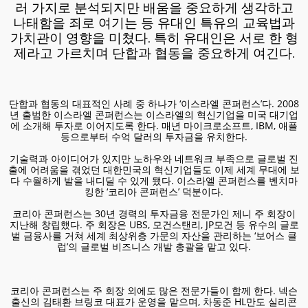
러 가지로 분석되지만 배움을 중요하게 생각하고
나태함을 죄로 여기는 등 유대인 특유의 교육법과
가치관이 영향을 미쳤다. 특히 유대인은 서로 한 형
제라고 가르치며 단합과 협동을 중요하게 여긴다.
단합과 협동의 대표적인 사례 중 하나가 ‘이스라엘 콘퍼런스’다. 2008
년 출범한 이스라엘 콘퍼런스는 이스라엘의 혁신기업을 미국 대기업
에 소개해 투자로 이어지도록 한다. 매년 마이크로소프트, IBM, 애플
등으로부터 수억 달러의 투자금을 유치한다.
기술력과 아이디어가 있지만 노하우와 네트워크 부족으로 글로벌 진
출에 어려움을 겪었던 대한민국의 혁신기업들도 이제 세계 무대에 보
다 수월하게 발을 내디딜 수 있게 됐다. 이스라엘 콘퍼런스를 벤치마
킹한 ‘코리아 콘퍼런스’ 덕분이다.
코리아 콘퍼런스는 30년 경력의 투자금융 전문가인 제니 주 회장이
지난해 창립했다. 주 회장은 UBS, 모건스탠리, JP모건 등 유수의 글로
벌 금융사를 거쳐 세계 최상위층 가문의 자산을 관리하는 ‘보어스 클
럽’의 글로벌 비즈니스 개발 총괄을 맡고 있다.
코리아 콘퍼런스는 주 회장 외에도 많은 전문가들이 함께 한다. 넥슨
출신의 김태환 브링코 대표가 운영을 맡으며, 차동준 HL만도 실리콘