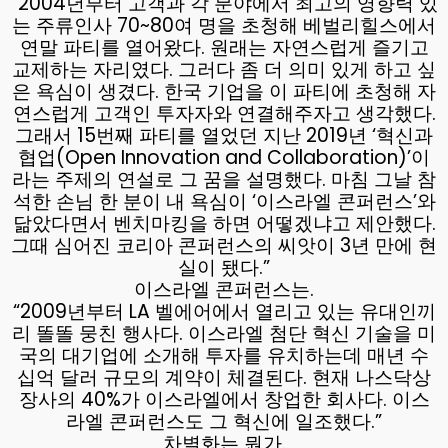
“2004년부터 고객과 각 분야에서 최고의 영향력 있
는 주류인사 70~80여 명을 초청해 베벌리힐스에서
연말 파티를 열어왔다. 원래는 자연스럽게 즐기고
교제하는 자리였다. 그러다 좀 더 의미 있게 하고 싶
은 욕심이 생겼다. 한국 기업을 이 파티에 초청해 자
연스럽게 고객인 투자자와 연결해주자고 생각했다.
그래서 15번째 파티를 열었던 지난 2019년 ‘혁신과
협업(Open Innovation and Collaboration)’이
라는 주제의 연설로 그 꿈을 설명했다. 마침 그날 참
석한 손님 한 분이 내 욕심이 ‘이스라엘 콘퍼런스’와
닮았다면서 벤치마킹을 하면 어떻겠냐고 제안했다.
그때 심어진 코리아 콘퍼런스의 씨앗이 3년 만에 현
실이 됐다.”
이스라엘 콘퍼런스는.
“2009년부터 LA 벨에어에서 열리고 있는 유대인끼
리 똘똘 뭉친 행사다. 이스라엘 첨단 혁신 기술을 미
국의 대기업에 소개해 투자를 유치하는데 매년 수
십억 달러 규모의 계약이 체결된다. 현재 나스닥상
장사의 40%가 이스라엘에서 창업한 회사다. 이스
라엘 콘퍼런스도 그 혁신에 일조했다.”
차별화는 뭔가.