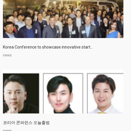
Korea Conference to showcase innovative start...
news
코리아 콘퍼런스 오늘출범
news